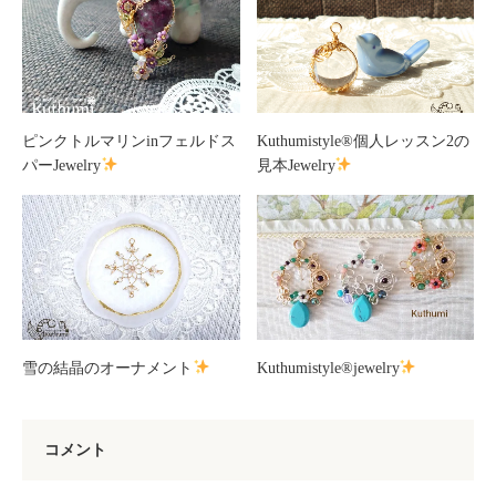
ピンクトルマリンinフェルドス
Kuthumistyle
®️
個人レッスン2の
パーJewelry
見本Jewelry
雪の結晶のオーナメント
Kuthumistyle
®️
jewelry
コメント