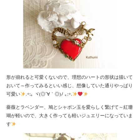
形が崩れると可愛くないので、理想のハートの形状は描いて
おいて～作ってみるといい感じ、想像していた通りやっぱり
可愛い
.+:｡ ヾ(◎´∀｀◎)ﾉ ｡:+.
薔薇とラベンダー、鳩とシャボン玉を愛らしく繋げて～紅珊
瑚が軽いので、大きく作っても軽いジュエリーになっていま
す