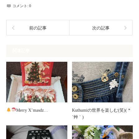
コメント:
0
前の記事
次の記事
関連記事
Merry X’masǳ…
Kuthumiの世界を楽しむ(笑)( *
´艸｀)