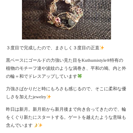
３度目で完成したので、まさしく３度目の正直
黒ベースにゴールドの力強い見た目をKuthumistyle
®️
特有の
植物のモチーフ達や波紋のような渦巻き、平和の鳩、内と外
の輪＝和でドレスアップしています
力強さばかりだと時にもろさも感じるので、そこに柔和な優
しさを加えたjewelry
昨日は新月。新月前から新月後まで向き合ってきたので、輪
をくぐり新たにスタートする。ゲートを越えたような意味も
含んでいます