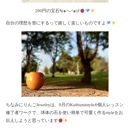
200円の宝石٩(๑>ᴗ<๑)۶
自分の理想を形にするって嬉しく楽しいものですよ
ちなみにりんごJewelryは、9月のKuthumistyle
®️
個人レッスン
修了者ワークで、球体の石を使い簡単で可愛く作るstyleをお
伝えしようと思っています