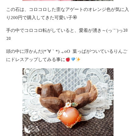
この石は、コロコロした歪なアゲートのオレンジ色が気に入
り200円で購入してきた可愛い子🏵
手の中でコロコロ転がしていると、愛着が湧き～(っ˙˘˙)っｺﾛ
ｺﾛ
頭の中に浮かんだ(*´∀｀*) .｡oO 葉っぱがついているりんご
にドレスアップしてみる事に