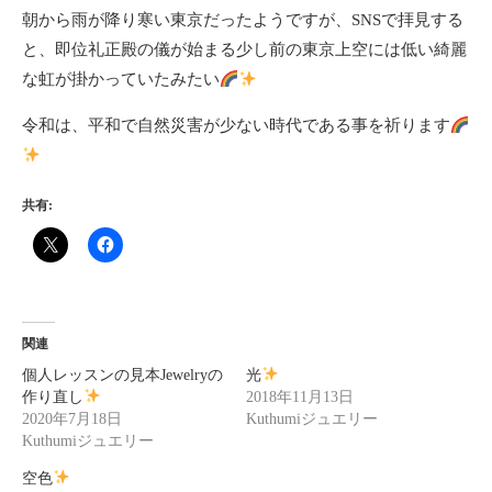
朝から雨が降り寒い東京だったようですが、SNSで拝見する
と、即位礼正殿の儀が始まる少し前の東京上空には低い綺麗
な虹が掛かっていたみたい
令和は、平和で自然災害が少ない時代である事を祈ります
共有:
関連
個人レッスンの見本Jewelryの
光
作り直し
2018年11月13日
2020年7月18日
Kuthumiジュエリー
Kuthumiジュエリー
空色