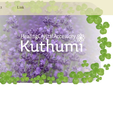
ct
Link