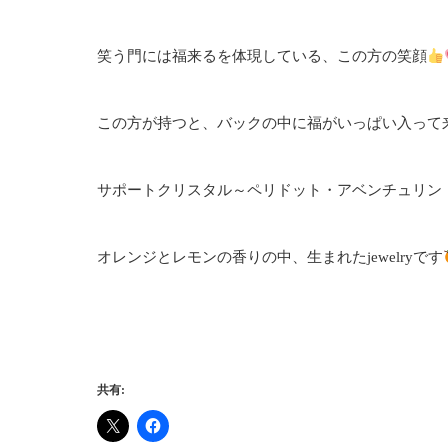
笑う門には福来るを体現している、この方の笑顔
この方が持つと、バックの中に福がいっぱい入って
サポートクリスタル～ペリドット・アベンチュリン
オレンジとレモンの香りの中、生まれたjewelryです
共有: