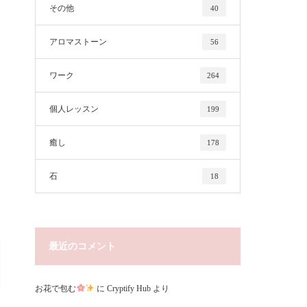
その他
40
アロマストーン
56
ワーク
264
個人レッスン
199
癒し
178
石
18
最近のコメント
お花で包む
に
Cryptify Hub
より