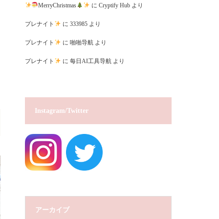
MerryChristmas
に
Cryptify Hub
より
プレナイト
に
333985
より
プレナイト
に
啪啪导航
より
プレナイト
に
每日AI工具导航
より
Instagram/Twitter
アーカイブ