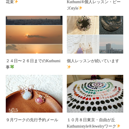
花束
Kuthumi
®️
個人レッスン・ビー
ズstyle
２４日〜２６日までのKuthumi
個人レッスンが続いています
事
９月ワークの先行予約メール
１０月８日東京・自由が丘
Kuthumistyle®Jewelryワーク