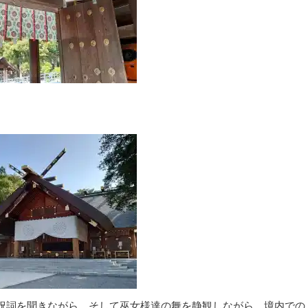
祝詞を聞きながら、そして巫女様達の舞を静観しながら、境内での