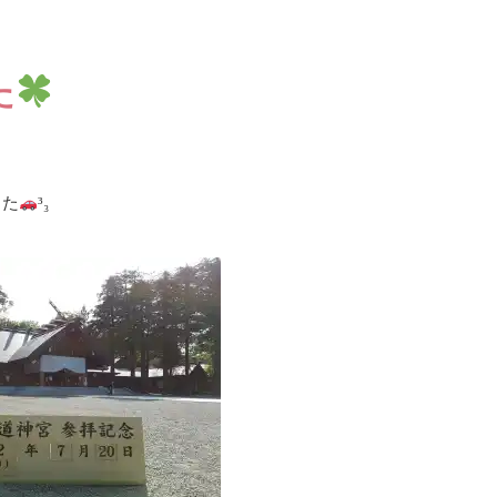
た
した
³₃