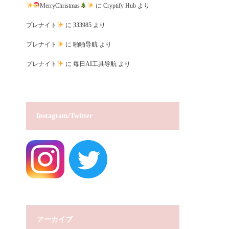
MerryChristmas
に
Cryptify Hub
より
プレナイト
に
333985
より
プレナイト
に
啪啪导航
より
プレナイト
に
每日AI工具导航
より
Instagram/Twitter
アーカイブ