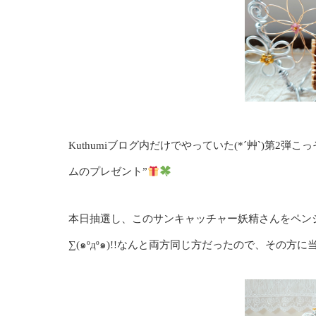
Kuthumiブログ内だけでやっていた(*´艸`)第
ムのプレゼント”
本日抽選し、このサンキャッチャー妖精さんをペン
∑(๑ºдº๑)!!なんと両方同じ方だったので、その