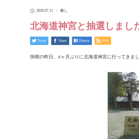
2020.07.21
癒し
北海道神宮と抽選しまし
Tweet
Share
Hatena
RSS
快晴の昨日、4ヶ月ぶりに北海道神宮に行ってきま