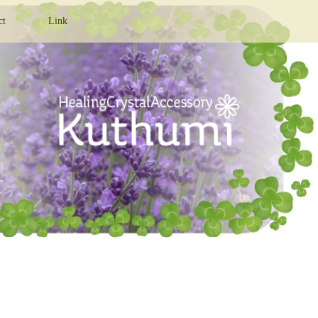
ct
Link