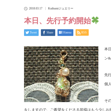
2018.03.17
Kuthumiジュエリー
本日、先行予約開始
Tweet
Share
Hatena
RSS
本日
ン
先行
個
そ
をしますので、ご希望をくださる皆様はもう少しお待ち