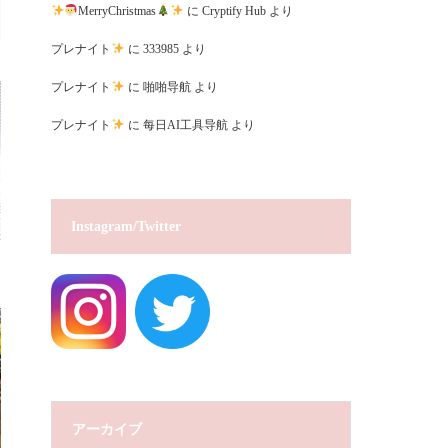
MerryChristmas
に
Cryptify Hub
より
プレナイト
に
333985
より
プレナイト
に
啪啪导航
より
プレナイト
に
每日AI工具导航
より
Instagram/Twitter
アーカイブ