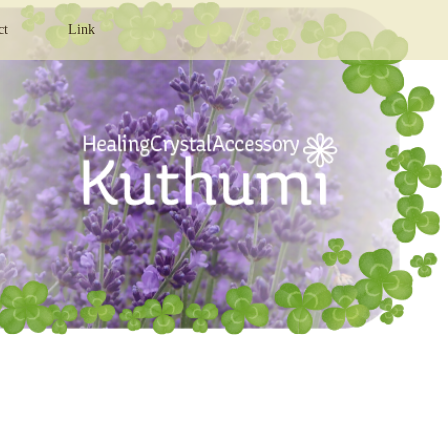
ct
Link