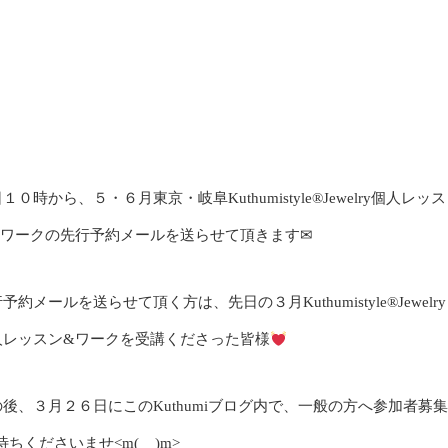
１０時から、５・６月東京・岐阜Kuthumistyle®Jewelry個人レッス
&ワークの先行予約メールを送らせて頂きます✉
予約メールを送らせて頂く方は、先日の３月Kuthumistyle®Jewelry
人レッスン&ワークを受講くださった皆様
の後、３月２６日にこのKuthumiブログ内で、一般の方へ参加者募集
くださいませ<m(__)m>