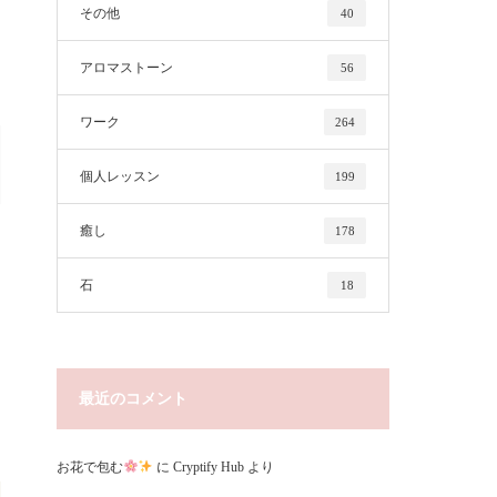
その他
40
アロマストーン
56
ワーク
264
個人レッスン
199
癒し
178
石
18
最近のコメント
お花で包む
に
Cryptify Hub
より