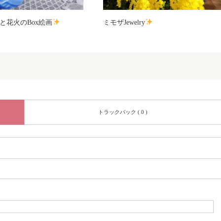
と花火のBox絵画
ミモザJewelry
トラックバック ( 0 )