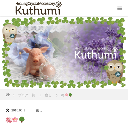
ホーム
ブログ一覧
癒し
梅
2018.05.1
癒し
梅