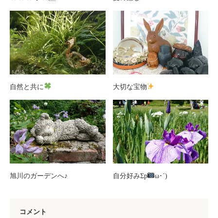
自然と共に
大切な宝物
旭川のガーデンへ♪
自分好みΣp
ω･´)
コメント