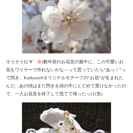
そうそうΣ(´∀｀
)数年前のお花見の最中に、この可愛いお
花をワイヤーで作れないかな～って思っていたら“あっ！”っ
て閃き、Kuthumi®オリジナルモチーフの“お花”が生まれた
んだ…あの頃はまだ閃きを頭の中にとどめて置けなかったの
で、一人お花見を終了して慌てて帰ったっけ(笑)