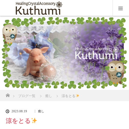
ホーム
ブログ一覧
癒し
涼をとる
2023.08.19
癒し
涼をとる