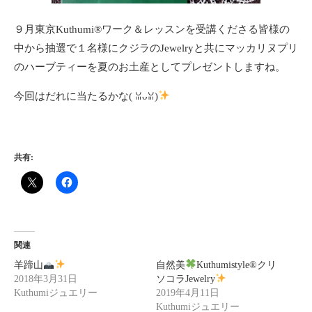
９月東京Kuthumi®ワーク＆レッスンを受講くださる皆様の
中から抽選で１名様にクジラのJewelryと共にマッカリヌプリ
のハーブティーを夏のお土産としてプレゼントしますね。
今回はだれに当たるかな(⁠ ⁠ꈍ⁠ᴗ⁠ꈍ⁠)
共有:
関連
羊蹄山
自然美
Kuthumistyle®クリ
2018年3月31日
ソコラJewelry
Kuthumiジュエリー
2019年4月11日
Kuthumiジュエリー