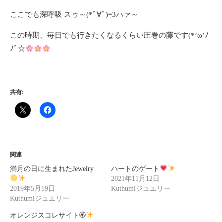
ここでも深呼吸 スゥ～(*ﾟ∀ﾟ)=3ハァ～
この時期、毎日でも行きたくなるくらい圧巻の藤です(*’ω’ﾉ
ﾉﾞ☆
共有:
関連
満月の日に生まれたJewelry
ハートのゲート
2021年11月12日
2019年5月19日
Kuthumiジュエリー
Kuthumiジュエリー
オレンジスコレサイト🏵