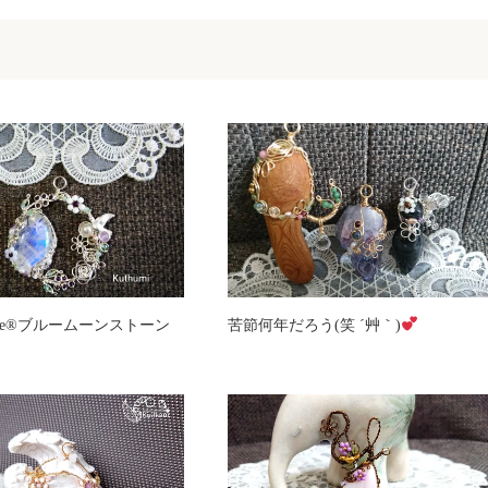
e
®️
ブルームーンストーン
苦節何年だろう(笑 ´艸｀)