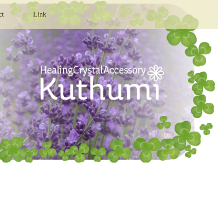
ct
Link