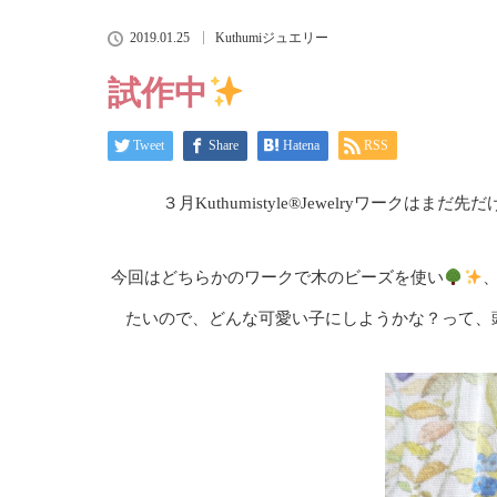
2019.01.25
Kuthumiジュエリー
試作中
Tweet
Share
Hatena
RSS
３月Kuthumistyle®Jewelryワー
今回はどちらかのワークで木のビーズを使い
、
たいので、どんな可愛い子にしようかな？って、