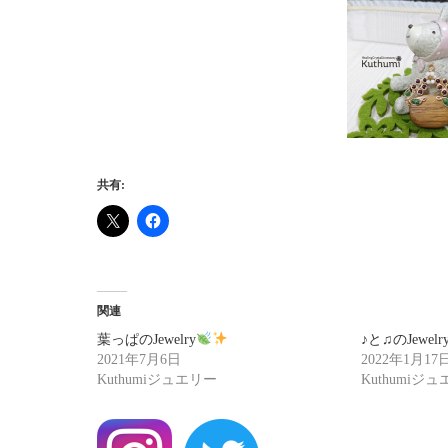
共有:
関連
葉っぱのJewelry
♪と♫のJewelr
2021年7月6日
2022年1月17
Kuthumiジュエリー
Kuthumiジ