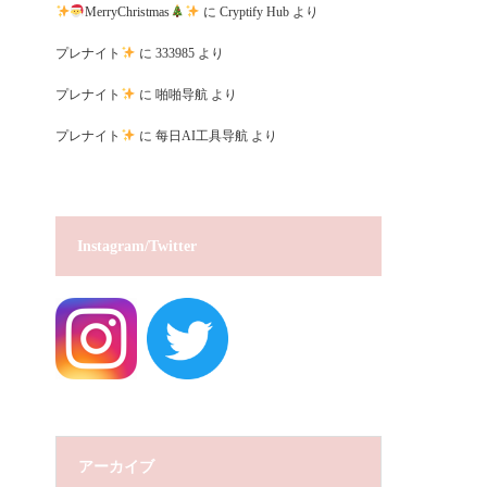
MerryChristmas
に
Cryptify Hub
より
プレナイト
に
333985
より
プレナイト
に
啪啪导航
より
プレナイト
に
每日AI工具导航
より
Instagram/Twitter
アーカイブ