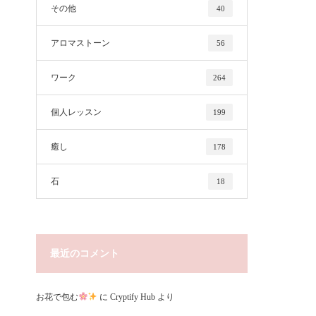
その他
40
アロマストーン
56
ワーク
264
個人レッスン
199
癒し
178
石
18
最近のコメント
お花で包む
に
Cryptify Hub
より