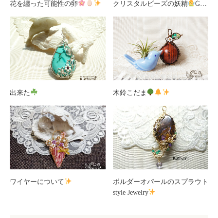
花を纏った可能性の卵
クリスタルビーズの妖精
Ǵ…
出来た
木鈴こだま
ワイヤーについて
ボルダーオパールのスプラウト
style Jewelry