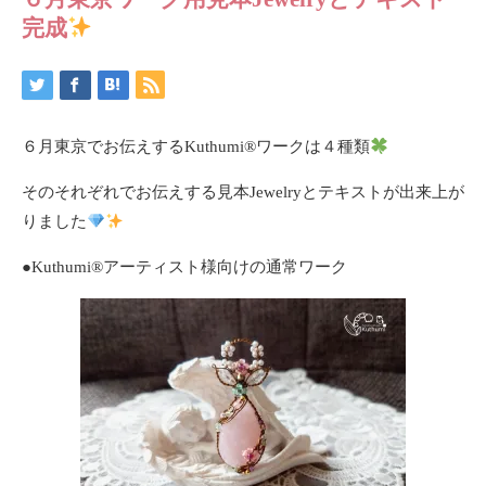
完成
６月東京でお伝えするKuthumi
®️
ワークは４種類
そのそれぞれでお伝えする見本Jewelryとテキストが出来上が
りました
●Kuthumi®️アーティスト様向けの通常ワーク