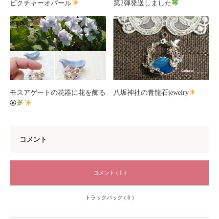
ピクチャーオパール
第2弾発送しました
モスアゲートの花器に花を飾る
八坂神社の青龍石jewelry
🏵
コメント
コメント ( 0 )
トラックバック ( 0 )