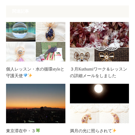
関連記事
個人レッスン・水の循環styleと
３月Kuthumiワーク＆レッスン
守護天使
の詳細メールをしました
東京滞在中・３
満月の光に照らされて