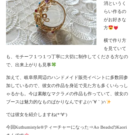
消というく
らい作るの
がお好きな
方
横で作り方
を見ていて
も、モチーフ１つ１つ丁寧に大切に制作してくださる方なの
で、出来上がりも見事
加えて、岐阜県周辺のハンドメイド販売イベントに多数回参
加しているので、彼女の作品を身近で見た方も多くいらっし
ゃるかも。今は素敵なマクラメの作品も作っていて、彼女の
ブースは魅力的なものばかりなんですよ(∩´∀｀)∩
では彼女を紹介しますね(*‘∀‘)
今回Kuthumistyle®ティーチャーになった⇒
Ao Beads
のKaori